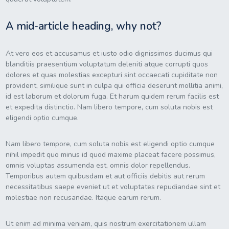
A mid-article heading, why not?
At vero eos et accusamus et iusto odio dignissimos ducimus qui
blanditiis praesentium voluptatum deleniti atque corrupti quos
dolores et quas molestias excepturi sint occaecati cupiditate non
provident, similique sunt in culpa qui officia deserunt mollitia animi,
id est laborum et dolorum fuga. Et harum quidem rerum facilis est
et expedita distinctio. Nam libero tempore, cum soluta nobis est
eligendi optio cumque.
Nam libero tempore, cum soluta nobis est eligendi optio cumque
nihil impedit quo minus id quod maxime placeat facere possimus,
omnis voluptas assumenda est, omnis dolor repellendus.
Temporibus autem quibusdam et aut officiis debitis aut rerum
necessitatibus saepe eveniet ut et voluptates repudiandae sint et
molestiae non recusandae. Itaque earum rerum.
Ut enim ad minima veniam, quis nostrum exercitationem ullam