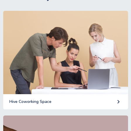
keyboard_arrow_right
Hive Coworking Space