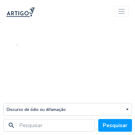
Início
Arquivo
Discurso de ódio ou
difamação
search
Pesquisar