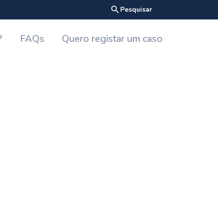
search
Pesquisar
?
FAQs
Quero registar um caso