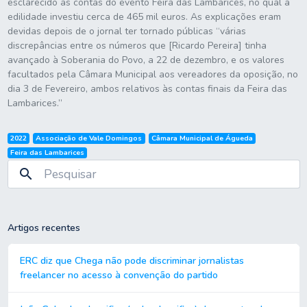
esclarecido as contas do evento Feira das Lambarices, no qual a
edilidade investiu cerca de 465 mil euros. As explicações eram
devidas depois de o jornal ter tornado públicas “várias
discrepâncias entre os números que [Ricardo Pereira] tinha
avançado à Soberania do Povo, a 22 de dezembro, e os valores
facultados pela Câmara Municipal aos vereadores da oposição, no
dia 3 de Fevereiro, ambos relativos às contas finais da Feira das
Lambarices.”
2022
Associação de Vale Domingos
Câmara Municipal de Águeda
Feira das Lambarices
search
Artigos recentes
ERC diz que Chega não pode discriminar jornalistas
freelancer no acesso à convenção do partido