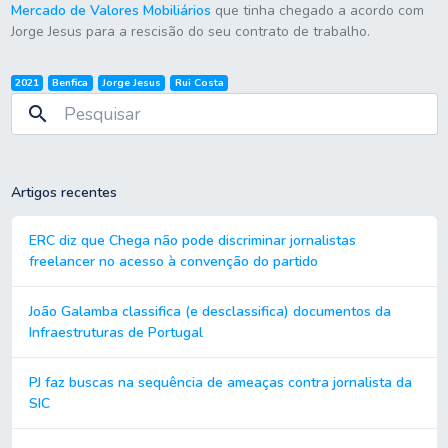
Mercado de Valores Mobiliários
que tinha chegado a acordo com
Jorge Jesus para a rescisão do seu contrato de trabalho.
2021
Benfica
Jorge Jesus
Rui Costa
search
Artigos recentes
ERC diz que Chega não pode discriminar jornalistas
freelancer no acesso à convenção do partido
João Galamba classifica (e desclassifica) documentos da
Infraestruturas de Portugal
PJ faz buscas na sequência de ameaças contra jornalista da
SIC