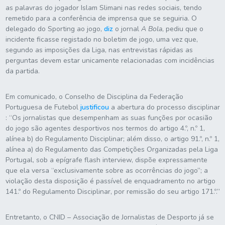
as palavras do jogador Islam Slimani nas redes sociais, tendo
remetido para a conferência de imprensa que se seguiria. O
delegado do Sporting ao jogo,
diz
o jornal
A Bola
, pediu que o
incidente ficasse registado no boletim de jogo, uma vez que,
segundo as imposições da Liga, nas entrevistas rápidas as
perguntas devem estar unicamente relacionadas com incidências
da partida.
Em comunicado, o Conselho de Disciplina da Federação
Portuguesa de Futebol
justificou
a abertura do processo disciplinar
: “Os jornalistas que desempenham as suas funções por ocasião
do jogo são agentes desportivos nos termos do artigo 4.º, n.º 1,
alínea b) do Regulamento Disciplinar; além disso, o artigo 91.º, n.º 1,
alínea a) do Regulamento das Competições Organizadas pela Liga
Portugal, sob a epígrafe flash interview, dispõe expressamente
que ela versa “exclusivamente sobre as ocorrências do jogo”; a
violação desta disposição é passível de enquadramento no artigo
141.º do Regulamento Disciplinar, por remissão do seu artigo 171.º.”
Entretanto, o CNID – Associação de Jornalistas de Desporto já se