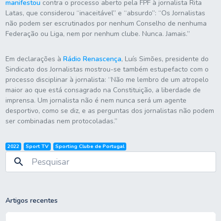
manifestou
contra o processo aberto pela FPF à jornalista Rita
Latas, que considerou “inaceitável” e “absurdo”: “Os Jornalistas
não podem ser escrutinados por nenhum Conselho de nenhuma
Federação ou Liga, nem por nenhum clube. Nunca. Jamais.”
Em declarações à
Rádio Renascença
, Luís Simões, presidente do
Sindicato dos Jornalistas mostrou-se também estupefacto com o
processo disciplinar à jornalista: “Não me lembro de um atropelo
maior ao que está consagrado na Constituição, a liberdade de
imprensa. Um jornalista não é nem nunca será um agente
desportivo, como se diz, e as perguntas dos jornalistas não podem
ser combinadas nem protocoladas.”
2022
Sport TV
Sporting Clube de Portugal
search
Artigos recentes